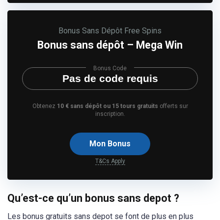
Bonus Sans Dépôt
Free Spins
Bonus sans dépôt – Mega Win
Bonus Code
Pas de code requis
Obtenez
10 € sans dépôt ou
15 tours gratuits
offerts sur
inscription.
Mon Bonus
T&Cs Apply
Qu’est-ce qu’un bonus sans depot ?
Les bonus gratuits sans depot se font de plus en plus