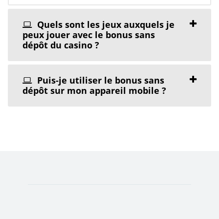
Quels sont les jeux auxquels je
peux jouer avec le bonus sans
dépôt du casino ?
Puis-je utiliser le bonus sans
dépôt sur mon appareil mobile ?