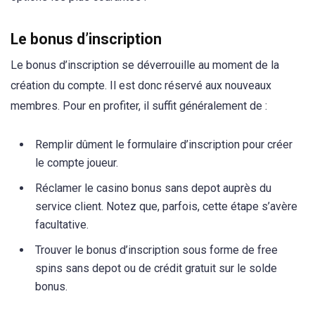
Le bonus d’inscription
Le bonus d’inscription se déverrouille au moment de la
création du compte. Il est donc réservé aux nouveaux
membres. Pour en profiter, il suffit généralement de :
Remplir dûment le formulaire d’inscription pour créer
le compte joueur.
Réclamer le casino bonus sans depot auprès du
service client. Notez que, parfois, cette étape s’avère
facultative.
Trouver le bonus d’inscription sous forme de free
spins sans depot ou de crédit gratuit sur le solde
bonus.