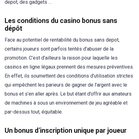
depot, des gadgets …
Les conditions du casino bonus sans
dépôt
Face au potentiel de rentabilité du bonus sans depot,
certains joueurs sont parfois tentés d’abuser de la
promotion. C’est d’ailleurs la raison pour laquelle les
casinos en ligne légaux prennent des mesures préventives.
En effet, ils soumettent des conditions d’utilisation strictes
qui empêchent les parieurs de gagner de l’argent avec le
bonus et s’en aller après. Le but étant d’offrir aux amateurs
de machines à sous un environnement de jeu agréable et
par-dessus tout, équitable.
Un bonus d’inscription unique par joueur