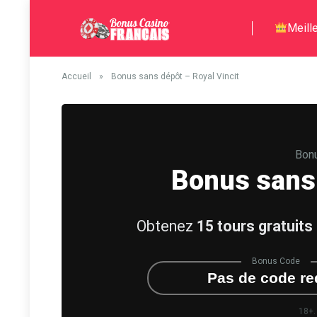
Meill
Accueil
»
Bonus sans dépôt – Royal Vincit
Bon
Bonus sans 
Obtenez
15 tours gratuits
Bonus Code
Pas de code re
18+.