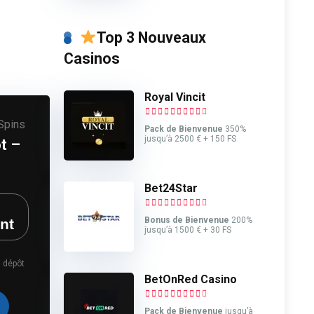
Top 3 Nouveaux
Casinos
Royal Vincit
Spins
Pack de Bienvenue
350%
jusqu’à 2500 € + 150 FS
t –
Bet24Star
Bonus de Bienvenue
200%
nt
jusqu’à 1500 € + 30 FS
 dépôt
BetOnRed Casino
Pack de Bienvenue
jusqu’à