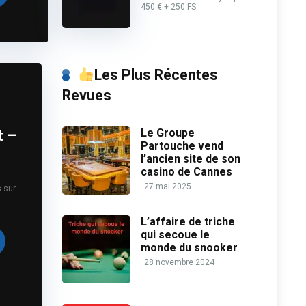
450 € + 250 FS
Les Plus Récentes
Revues
Le Groupe
t –
Partouche vend
l’ancien site de son
casino de Cannes
27 mai 2025
s sur
L’affaire de triche
qui secoue le
monde du snooker
28 novembre 2024
s