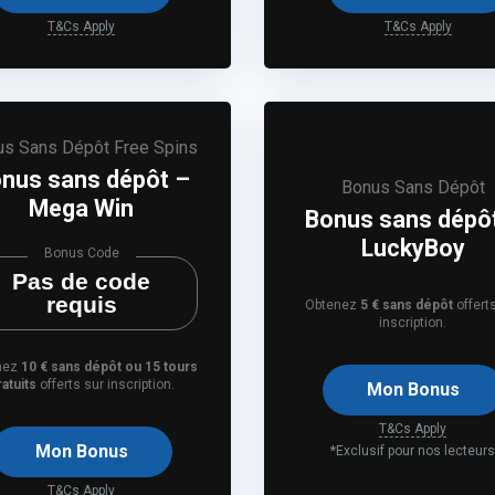
T&Cs Apply
T&Cs Apply
us Sans Dépôt
Free Spins
nus sans dépôt –
Bonus Sans Dépôt
Mega Win
Bonus sans dépô
LuckyBoy
Bonus Code
Pas de code
requis
Obtenez
5 € sans dépôt
offert
inscription.
nez
10 € sans dépôt ou
15 tours
ratuits
offerts sur inscription.
Mon Bonus
T&Cs Apply
Mon Bonus
*Exclusif pour nos lecteur
T&Cs Apply