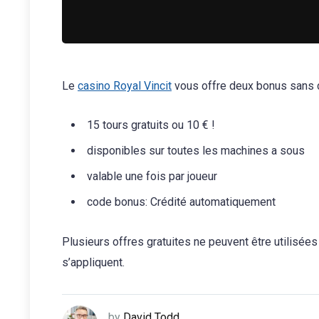
Le
casino Royal Vincit
vous offre deux bonus sans dé
15 tours gratuits ou 10 € !
disponibles sur toutes les machines a sous
valable une fois par joueur
code bonus: Crédité automatiquement
Plusieurs offres gratuites ne peuvent être utilisées
s’appliquent.
by
David Todd