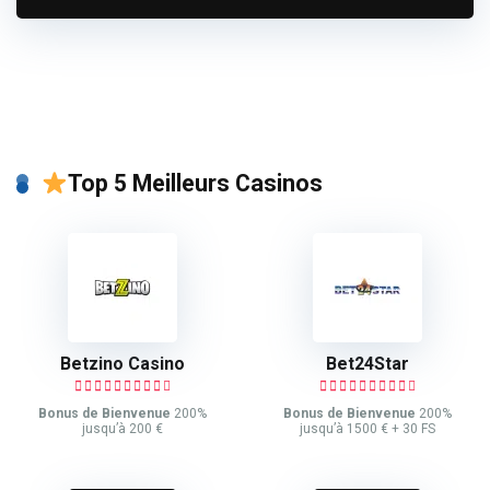
Top 5 Meilleurs Casinos
Betzino Casino
Bet24Star
Bonus de Bienvenue
200%
Bonus de Bienvenue
200%
jusqu’à 200 €
jusqu’à 1500 € + 30 FS