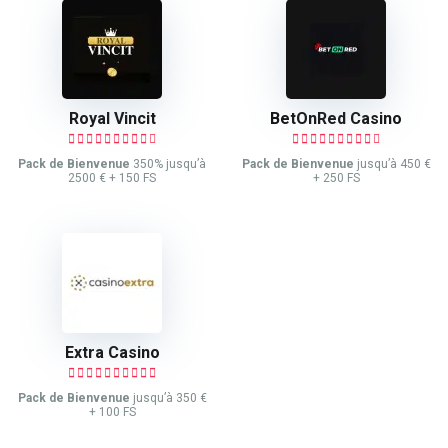
Royal Vincit
BetOnRed Casino
Pack de Bienvenue
350% jusqu’à
Pack de Bienvenue
jusqu’à 450 €
2500 € + 150 FS
+ 250 FS
Extra Casino
Pack de Bienvenue
jusqu’à 350 €
+ 100 FS