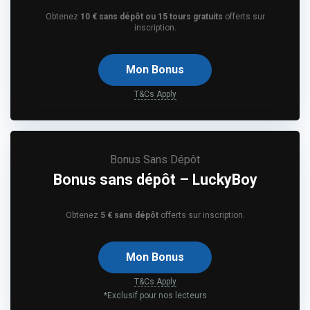
Obtenez
10 € sans dépôt ou
15 tours gratuits
offerts sur
inscription.
Mon Bonus
T&Cs Apply
Bonus Sans Dépôt
Bonus sans dépôt – LuckyBoy
Obtenez
5 € sans dépôt
offerts sur inscription.
Mon Bonus
T&Cs Apply
*Exclusif pour nos lecteurs