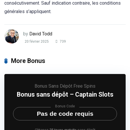
consécutivement. Sauf indication contraire, les conditions
générales s’appliquent.
by
David Todd
20 février 2025
739
More Bonus
Bonus Sans Dépôt
Free Spins
Bonus sans dépôt – Captain Slots
Bonus Code
Pas de code requis