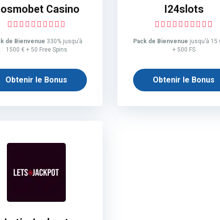
osmobet Casino
I24slots
ck de Bienvenue
330% jusqu’à
Pack de Bienvenue
jusqu’à 15
1500 € + 50 Free Spins
+ 500 FS
Obtenir le Bonus
Obtenir le Bonus