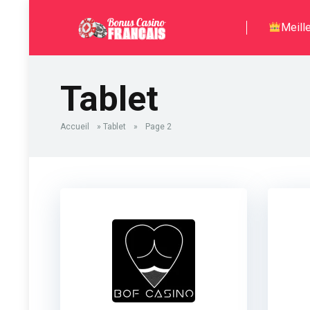
Meill
Tablet
Accueil
»
Tablet
»
Page 2