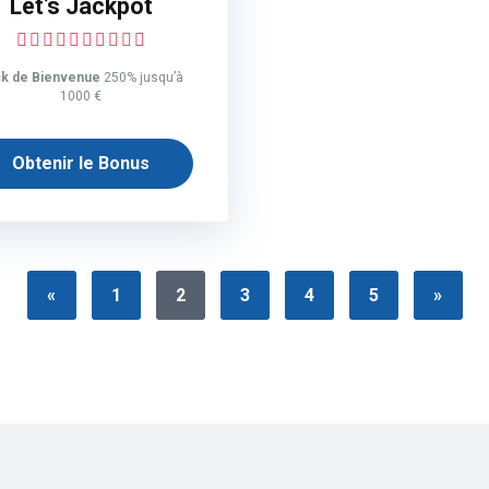
Let’s Jackpot
ck de Bienvenue
250% jusqu’à
1000 €
Obtenir le Bonus
«
1
2
3
4
5
»