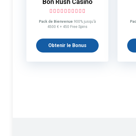
Bon Rush Casino
Pack de Bienvenue
900% jusqu’à
Pa
4500 € + 450 Free Spins
Obtenir le Bonus