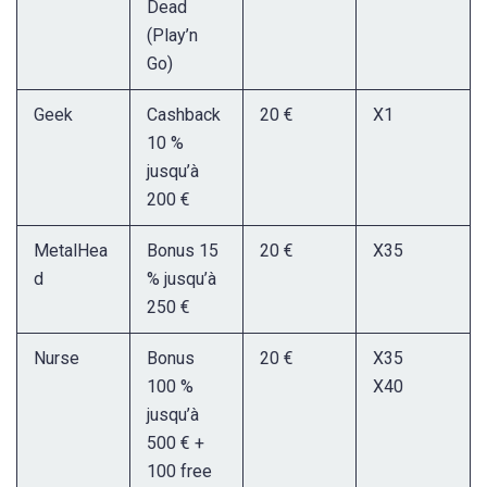
Dead
(Play’n
Go)
Geek
Cashback
20 €
X1
10 %
jusqu’à
200 €
MetalHea
Bonus 15
20 €
X35
d
% jusqu’à
250 €
Nurse
Bonus
20 €
X35
100 %
X40
jusqu’à
500 € +
100 free