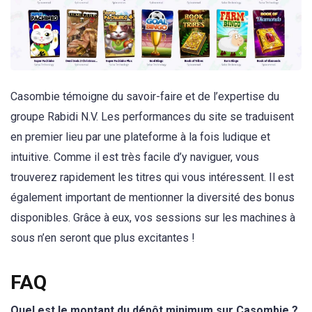
Casombie témoigne du savoir-faire et de l’expertise du
groupe Rabidi N.V. Les performances du site se traduisent
en premier lieu par une plateforme à la fois ludique et
intuitive. Comme il est très facile d’y naviguer, vous
trouverez rapidement les titres qui vous intéressent. Il est
également important de mentionner la diversité des bonus
disponibles. Grâce à eux, vos sessions sur les machines à
sous n’en seront que plus excitantes !
FAQ
Quel est le montant du dépôt minimum sur Casombie ?