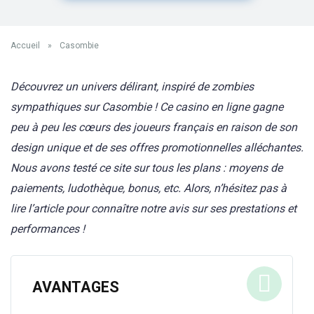
Accueil
»
Casombie
Découvrez un univers délirant, inspiré de zombies
sympathiques sur Casombie ! Ce casino en ligne gagne
peu à peu les cœurs des joueurs français en raison de son
design unique et de ses offres promotionnelles alléchantes.
Nous avons testé ce site sur tous les plans : moyens de
paiements, ludothèque, bonus, etc. Alors, n’hésitez pas à
lire l’article pour connaître notre avis sur ses prestations et
performances !
AVANTAGES