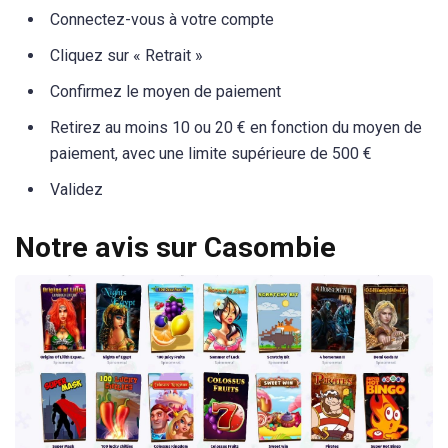
Connectez-vous à votre compte
Cliquez sur « Retrait »
Confirmez le moyen de paiement
Retirez au moins 10 ou 20 € en fonction du moyen de
paiement, avec une limite supérieure de 500 €
Validez
Notre avis sur Casombie