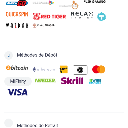
Méthodes de Dépôt
MiFinity
Méthodes de Retrait