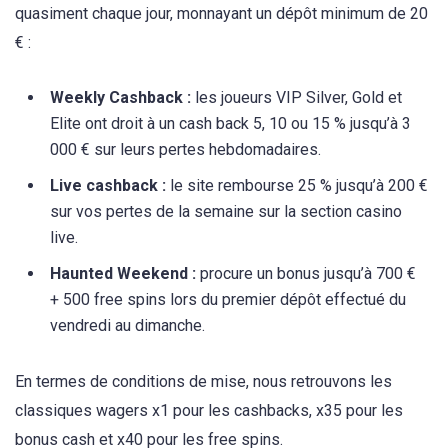
quasiment chaque jour, monnayant un dépôt minimum de 20
€ :
Weekly Cashback :
les joueurs VIP Silver, Gold et
Elite ont droit à un cash back 5, 10 ou 15 % jusqu’à 3
000 € sur leurs pertes hebdomadaires.
Live cashback :
le site rembourse 25 % jusqu’à 200 €
sur vos pertes de la semaine sur la section casino
live.
Haunted Weekend :
procure un bonus jusqu’à 700 €
+ 500 free spins lors du premier dépôt effectué du
vendredi au dimanche.
En termes de conditions de mise, nous retrouvons les
classiques wagers x1 pour les cashbacks, x35 pour les
bonus cash et x40 pour les free spins.