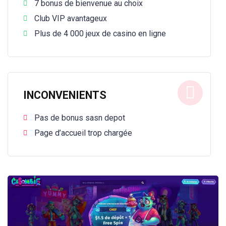
7 bonus de bienvenue au choix
Club VIP avantageux
Plus de 4 000 jeux de casino en ligne
INCONVENIENTS
Pas de bonus sasn depot
Page d’accueil trop chargée