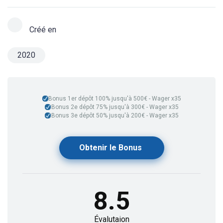
Créé en
2020
Bonus 1er dépôt 100% jusqu'à 500€ - Wager x35
Bonus 2e dépôt 75% jusqu'à 300€ - Wager x35
Bonus 3e dépôt 50% jusqu'à 200€ - Wager x35
Obtenir le Bonus
8.5
Évalutaion