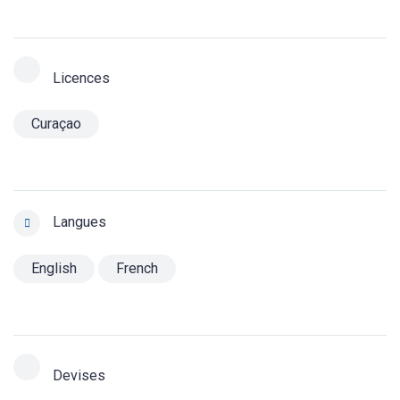
Licences
Curaçao
Langues
English
French
Devises