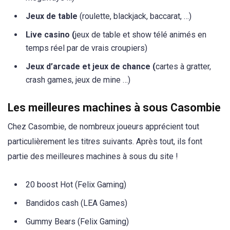
Jeux de table
(roulette, blackjack, baccarat, …)
Live casino (
jeux de table et show télé animés en
temps réel par de vrais croupiers)
Jeux d’arcade et jeux de chance (
cartes à gratter,
crash games, jeux de mine …)
Les meilleures machines à sous Casombie
Chez Casombie, de nombreux joueurs apprécient tout
particulièrement les titres suivants. Après tout, ils font
partie des meilleures machines à sous du site !
20 boost Hot (Felix Gaming)
Bandidos cash (LEA Games)
Gummy Bears (Felix Gaming)