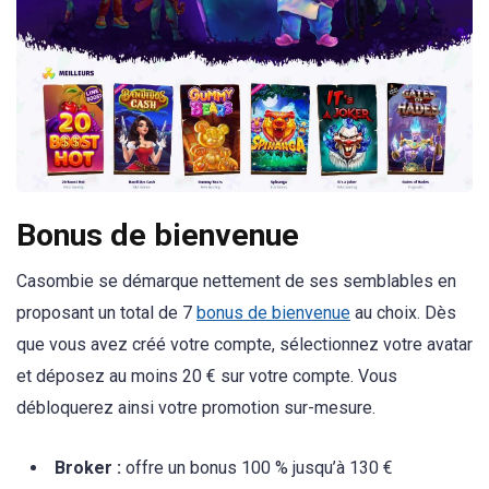
Bonus de bienvenue
Casombie se démarque nettement de ses semblables en
proposant un total de 7
bonus de bienvenue
au choix. Dès
que vous avez créé votre compte, sélectionnez votre avatar
et déposez au moins 20 € sur votre compte. Vous
débloquerez ainsi votre promotion sur-mesure.
Broker :
offre un bonus 100 % jusqu’à 130 €