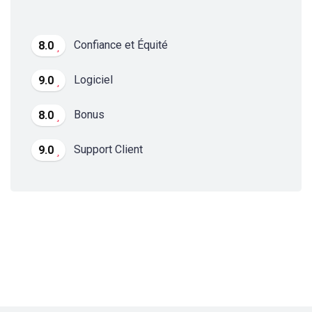
Confiance et Équité
8.0
Logiciel
9.0
Bonus
8.0
Support Client
9.0