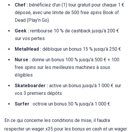
Chef :
bénéficiez d’un (1) tour gratuit pour chaque 1 €
déposé, avec une limite de 500 free spins Book of
Dead (Play’n Go).
Geek :
rembourse 10 % de cashback jusqu’à 200 €
sur vos pertes
MetalHead :
débloque un bonus 15 % jusqu’à 250 €
Nurse :
donne un bonus 100 % jusqu’à 500 € + 100
free spins sur les meilleures machines à sous
éligibles
Skateboarder :
active un bonus jusqu’à 1 000 € sur
vos 3 premiers dépôts
Surfer
: octroie un bonus 50 % jusqu’à 1 000 €
En ce qui concerne les conditions de mise, il faudra
respecter un wager x35 pour les bonus en cash et un wager