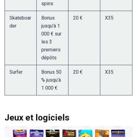
spins
Skateboar
Bonus
20 €
X35
der
jusqu’à 1
000 € sur
les 3
premiers
dépôts
Surfer
Bonus 50
20 €
X35
% jusqu’à
1 000 €
Jeux et logiciels