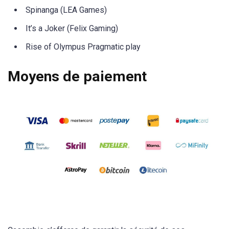
Spinanga (LEA Games)
It’s a Joker (Felix Gaming)
Rise of Olympus Pragmatic play
Moyens de paiement