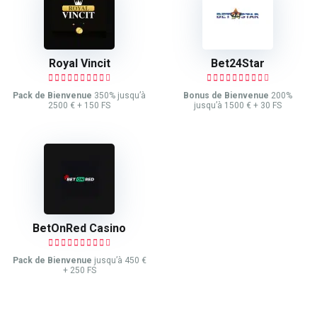
Royal Vincit
Bet24Star
Pack de Bienvenue
350% jusqu’à
Bonus de Bienvenue
200%
2500 € + 150 FS
jusqu’à 1500 € + 30 FS
BetOnRed Casino
Pack de Bienvenue
jusqu’à 450 €
+ 250 FS