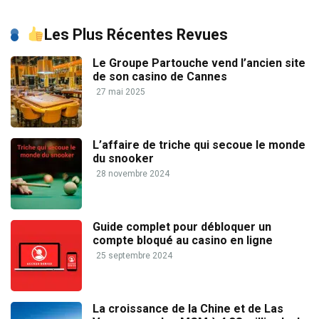
Les Plus Récentes Revues
Le Groupe Partouche vend l’ancien site
de son casino de Cannes
27 mai 2025
L’affaire de triche qui secoue le monde
du snooker
28 novembre 2024
Guide complet pour débloquer un
compte bloqué au casino en ligne
25 septembre 2024
La croissance de la Chine et de Las