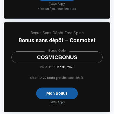
T&Cs Apply
*Exclusif pour nos lecteurs
Bonus Sans Dépôt
Free Spins
Bonus sans dépôt – Cosmobet
Bonus Code
COSMICBONUS
Valid Until:
Déc 31, 2025
Obtenez
20 tours gratuits
sans dépôt.
Mon Bonus
T&Cs Apply