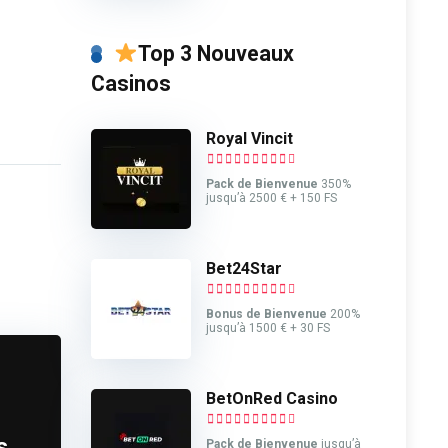
Top 3 Nouveaux
Casinos
Royal Vincit
Pack de Bienvenue
350%
jusqu’à 2500 € + 150 FS
Bet24Star
Bonus de Bienvenue
200%
jusqu’à 1500 € + 30 FS
BetOnRed Casino
s
Pack de Bienvenue
jusqu’à