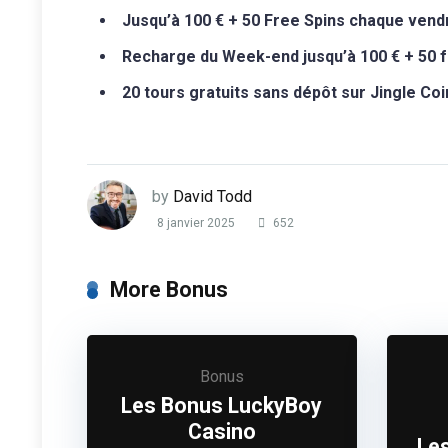
Jusqu’à 100 € + 50 Free Spins chaque vend
Recharge du Week-end jusqu’à 100 € + 50 f
20 tours gratuits sans dépôt sur Jingle Co
by
David Todd
8 janvier 2025
652
More Bonus
Bonus
Les Bonus LuckyBoy
Casino
Le