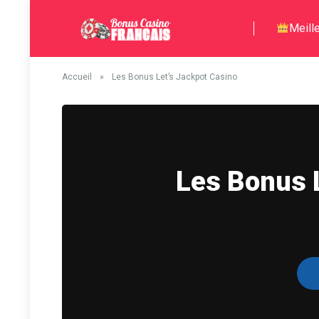
Meill
Accueil
»
Les Bonus Let’s Jackpot Casino
Les Bonus 