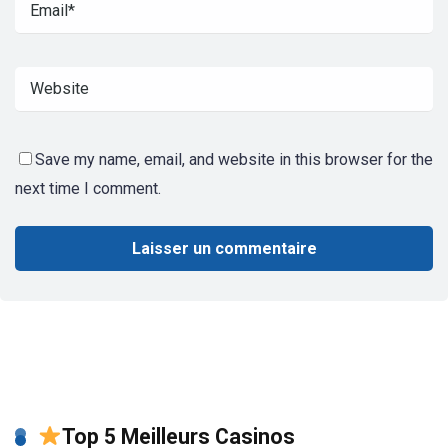
Save my name, email, and website in this browser for the
next time I comment.
Top 5 Meilleurs Casinos