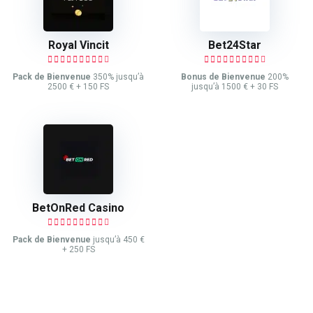
Royal Vincit
Bet24Star
Pack de Bienvenue
350% jusqu’à
Bonus de Bienvenue
200%
2500 € + 150 FS
jusqu’à 1500 € + 30 FS
BetOnRed Casino
Pack de Bienvenue
jusqu’à 450 €
+ 250 FS