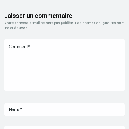
Laisser un commentaire
Votre adresse e-mail ne sera pas publiée.
Les champs obligatoires sont
indiqués avec
*