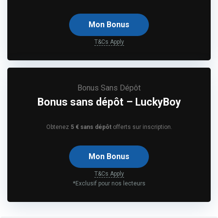
Mon Bonus
T&Cs Apply
Bonus Sans Dépôt
Bonus sans dépôt – LuckyBoy
Obtenez
5 € sans dépôt
offerts sur inscription.
Mon Bonus
T&Cs Apply
*Exclusif pour nos lecteurs