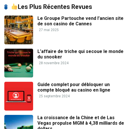
Les Plus Récentes Revues
Le Groupe Partouche vend l’ancien site
de son casino de Cannes
27 mai 2025
L’affaire de triche qui secoue le monde
du snooker
28 novembre 2024
Guide complet pour débloquer un
compte bloqué au casino en ligne
25 septembre 2024
La croissance de la Chine et de Las
Vegas propulse MGM à 4,38 milliards de
dollars