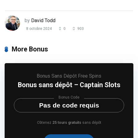
by
David Todd
8 octobre 2024
0
903
More Bonus
Bonus Sans Dépôt
Free Spins
Bonus sans dépôt – Captain Slots
Bonus Code
Pas de code requis
Obtenez
25 tours gratuits
sans dépôt