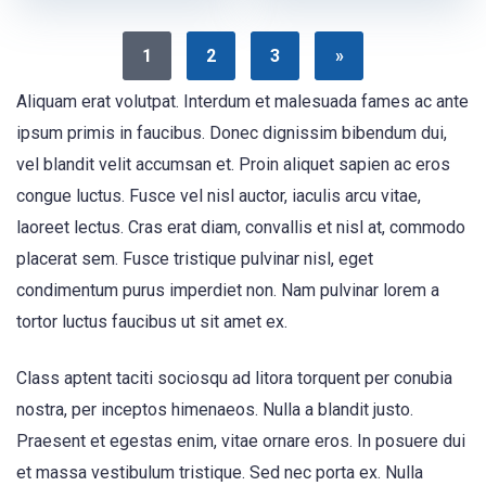
1
2
3
»
Aliquam erat volutpat. Interdum et malesuada fames ac ante
ipsum primis in faucibus. Donec dignissim bibendum dui,
vel blandit velit accumsan et. Proin aliquet sapien ac eros
congue luctus. Fusce vel nisl auctor, iaculis arcu vitae,
laoreet lectus. Cras erat diam, convallis et nisl at, commodo
placerat sem. Fusce tristique pulvinar nisl, eget
condimentum purus imperdiet non. Nam pulvinar lorem a
tortor luctus faucibus ut sit amet ex.
Class aptent taciti sociosqu ad litora torquent per conubia
nostra, per inceptos himenaeos. Nulla a blandit justo.
Praesent et egestas enim, vitae ornare eros. In posuere dui
et massa vestibulum tristique. Sed nec porta ex. Nulla