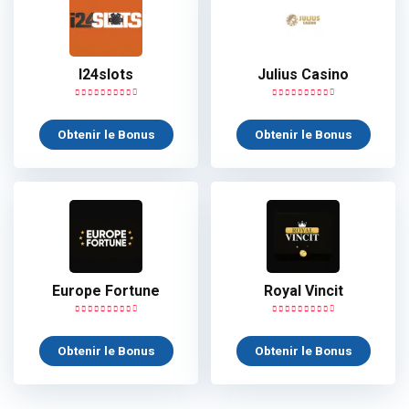
I24slots
Julius Casino
Obtenir le Bonus
Obtenir le Bonus
Europe Fortune
Royal Vincit
Obtenir le Bonus
Obtenir le Bonus