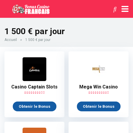
1 500 € par jour
Accueil
»
1 500 € par jour
Casino Captain Slots
Mega Win Casino
Obtenir le Bonus
Obtenir le Bonus