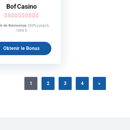
Bof Casino
ck de Bienvenue
250% jusqu’à
1000 €
Obtenir le Bonus
1
2
3
4
»