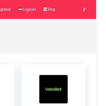
gratuit
Logiciel
Blog