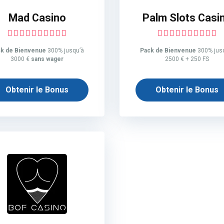
Mad Casino
Palm Slots Casi
k de Bienvenue
300% jusqu’à
Pack de Bienvenue
300% jus
3000 €
sans wager
2500 € + 250 FS
Obtenir le Bonus
Obtenir le Bonus