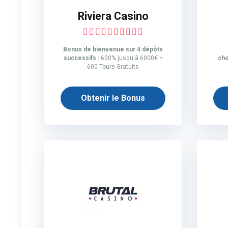
Riviera Casino
Bonus de bienvenue sur 4 dépôts
successifs :
600% jusqu'à 6000€ +
cho
600 Tours Gratuits
Obtenir le Bonus